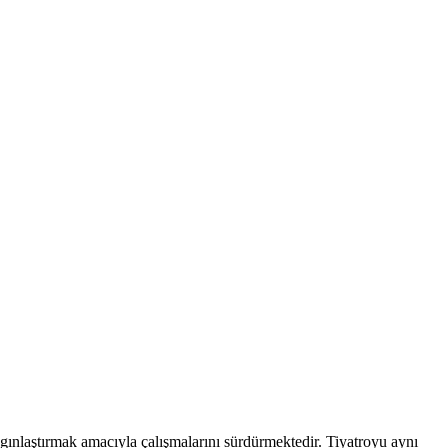
aygınlaştırmak amacıyla çalışmalarını sürdürmektedir. Tiyatroyu aynı