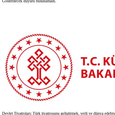
Gösterilecek duyuru bulunamadı.
Devlet Tiyatroları; Türk tiyatrosunu geliştirmek, yerli ve dünya edebiy