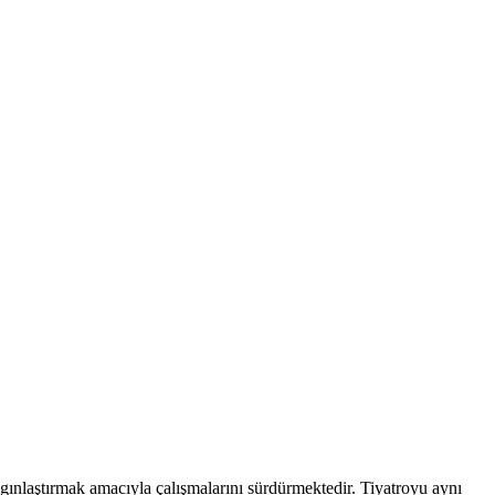
aygınlaştırmak amacıyla çalışmalarını sürdürmektedir. Tiyatroyu aynı