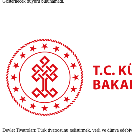
Gösterilecek duyuru bulunamadı.
Devlet Tiyatroları; Türk tiyatrosunu geliştirmek, yerli ve dünya edebiy