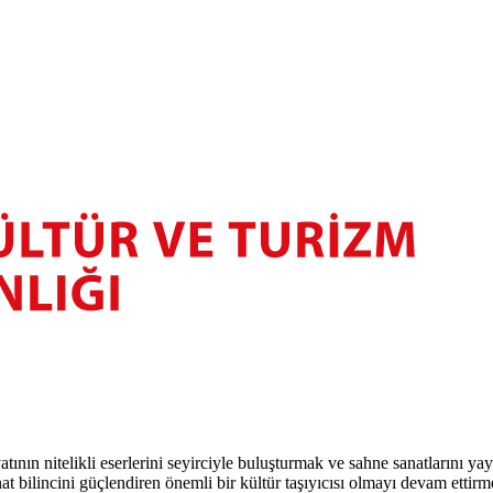
atının nitelikli eserlerini seyirciyle buluşturmak ve sahne sanatlarını y
t bilincini güçlendiren önemli bir kültür taşıyıcısı olmayı devam ettirm