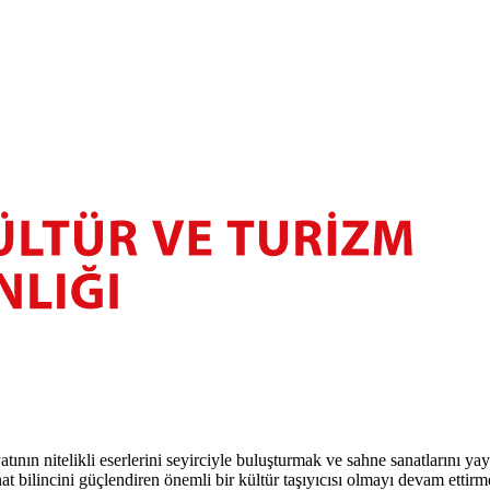
atının nitelikli eserlerini seyirciyle buluşturmak ve sahne sanatlarını y
t bilincini güçlendiren önemli bir kültür taşıyıcısı olmayı devam ettirm