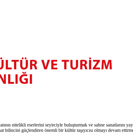
atının nitelikli eserlerini seyirciyle buluşturmak ve sahne sanatlarını y
t bilincini güçlendiren önemli bir kültür taşıyıcısı olmayı devam ettirm