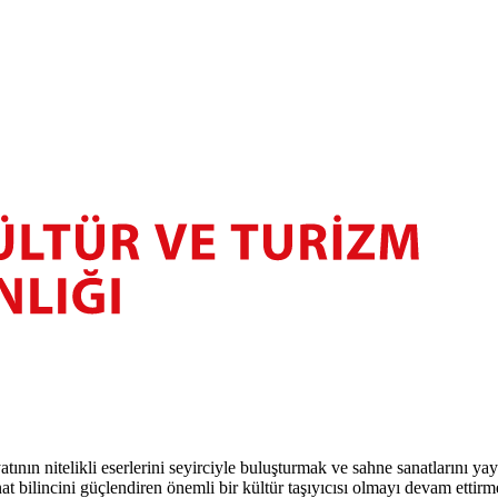
atının nitelikli eserlerini seyirciyle buluşturmak ve sahne sanatlarını y
t bilincini güçlendiren önemli bir kültür taşıyıcısı olmayı devam ettirm