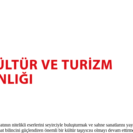
atının nitelikli eserlerini seyirciyle buluşturmak ve sahne sanatlarını y
t bilincini güçlendiren önemli bir kültür taşıyıcısı olmayı devam ettirm