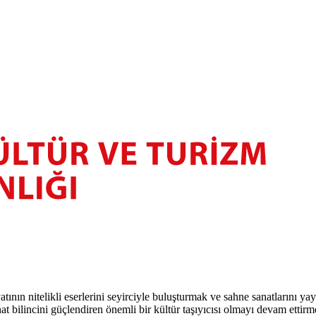
atının nitelikli eserlerini seyirciyle buluşturmak ve sahne sanatlarını y
t bilincini güçlendiren önemli bir kültür taşıyıcısı olmayı devam ettirm