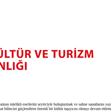
atının nitelikli eserlerini seyirciyle buluşturmak ve sahne sanatlarını y
t bilincini güçlendiren önemli bir kültür taşıyıcısı olmayı devam ettirm