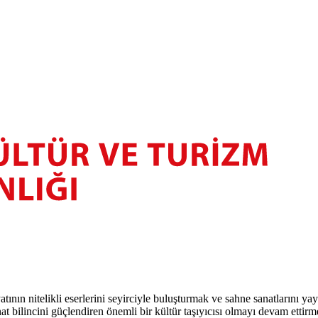
atının nitelikli eserlerini seyirciyle buluşturmak ve sahne sanatlarını y
t bilincini güçlendiren önemli bir kültür taşıyıcısı olmayı devam ettirm